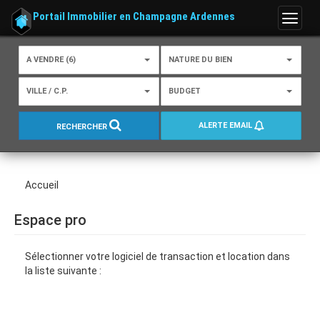
Portail Immobilier en Champagne Ardennes
Menu
A VENDRE (6)
NATURE DU BIEN
VILLE / C.P.
BUDGET
ALERTE EMAIL
RECHERCHER
Accueil
Espace pro
Sélectionner votre logiciel de transaction et location dans
la liste suivante :