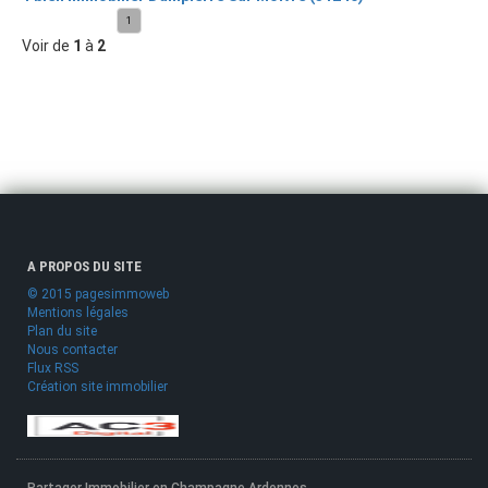
1
Voir de
1
à
2
A PROPOS DU SITE
© 2015 pagesimmoweb
Mentions légales
Plan du site
Nous contacter
Flux RSS
Création site immobilier