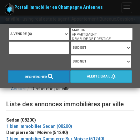
Portail Immobilier en Champagne Ardennes
Menu
par ville
- using,real estate agent,,Appartement,Bureaux,Cession de ba
ALERTE EMAIL
RECHERCHER
Accueil
Recherche par ville
Liste des annonces immobilières par ville
Sedan (08200)
1 bien immobilier Sedan (08200)
Dampierre Sur Moivre (51240)
1 bien immobilier Dampierre Sur Moivre (51240)