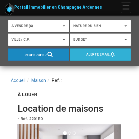
Portail Immobilier en Champagne Ardennes
Menu
A VENDRE (6)
NATURE DU BIEN
VILLE / C.P.
BUDGET
ALERTE EMAIL
RECHERCHER
Accueil
Maison
Ref. :
À LOUER
Location de maisons
- Réf. 2201ED