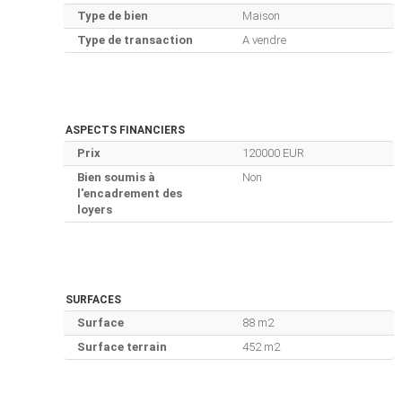
Type de bien
Maison
Type de transaction
A vendre
ASPECTS FINANCIERS
Prix
120000 EUR
Bien soumis à
Non
l'encadrement des
loyers
SURFACES
Surface
88 m2
Surface terrain
452 m2