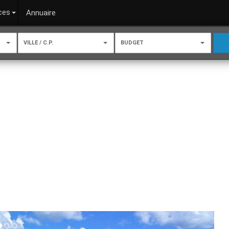
ces
Annuaire
VILLE / C.P.
BUDGET