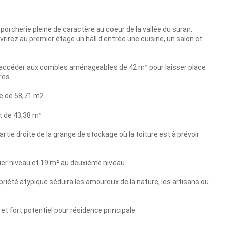
porcherie pleine de caractère au coeur de la vallée du suran,
irez au premier étage un hall d'entrée une cuisine, un salon et
 accéder aux combles aménageables de 42 m² pour laisser place
res.
re de 58,71 m2
t de 43,38 m²
tie droite de la grange de stockage où la toiture est à prévoir
emier niveau et 19 m² au deuxième niveau.
iété atypique séduira les amoureux de la nature, les artisans ou
t fort potentiel pour résidence principale.