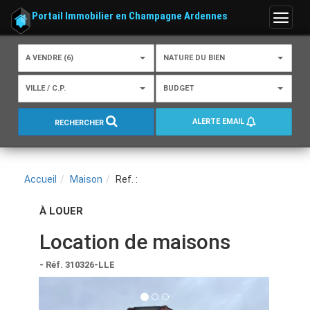
Portail Immobilier en Champagne Ardennes
Menu
A VENDRE (6)
NATURE DU BIEN
VILLE / C.P.
BUDGET
ALERTE EMAIL
RECHERCHER
Accueil
Maison
Ref. :
À LOUER
Location de maisons
- Réf. 310326-LLE