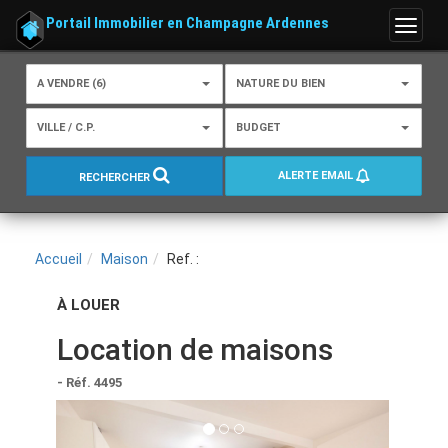
Portail Immobilier en Champagne Ardennes
Menu
A VENDRE (6)
NATURE DU BIEN
VILLE / C.P.
BUDGET
ALERTE EMAIL
RECHERCHER
Accueil
Maison
Ref. :
À LOUER
Location de maisons
- Réf. 4495