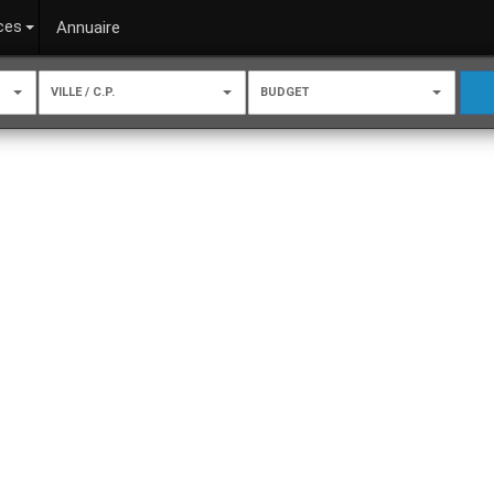
ces
Annuaire
VILLE / C.P.
BUDGET