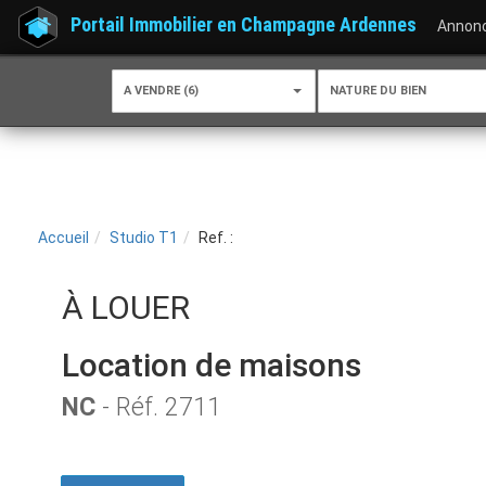
Portail Immobilier en Champagne Ardennes
Annon
A VENDRE (6)
NATURE DU BIEN
Accueil
Studio T1
Ref. :
À LOUER
Location de maisons
NC
- Réf. 2711