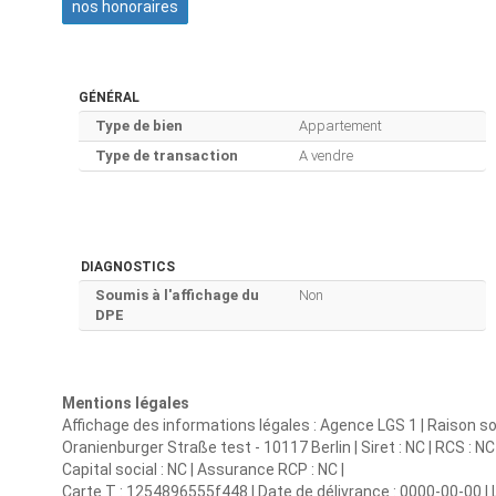
nos honoraires
GÉNÉRAL
Type de bien
Appartement
Type de transaction
A vendre
DIAGNOSTICS
Soumis à l'affichage du
Non
DPE
Mentions légales
Affichage des informations légales : Agence LGS 1 | Raison soc
Oranienburger Straße test - 10117 Berlin | Siret : NC | RCS : 
Capital social : NC | Assurance RCP : NC |
Carte T : 1254896555f448 | Date de délivrance : 0000-00-00 | Li