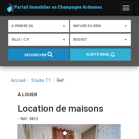
Portail Immobilier en Champagne Ardennes
Menu
A VENDRE (6)
NATURE DU BIEN
VILLE / C.P.
BUDGET
ALERTE EMAIL
RECHERCHER
Accueil
Studio T1
Ref. :
À LOUER
Location de maisons
- Réf. 3812