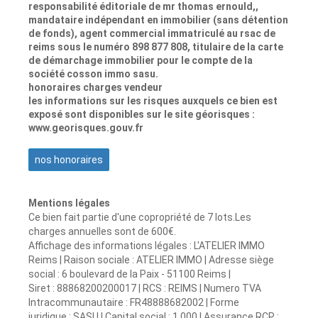
responsabilité éditoriale de mr thomas ernould,,
mandataire indépendant en immobilier (sans détention
de fonds), agent commercial immatriculé au rsac de
reims sous le numéro 898 877 808, titulaire de la carte
de démarchage immobilier pour le compte de la
société cosson immo sasu.
honoraires charges vendeur
les informations sur les risques auxquels ce bien est
exposé sont disponibles sur le site géorisques :
www.georisques.gouv.fr
nos honoraires
Mentions légales
Ce bien fait partie d'une copropriété de 7 lots.Les
charges annuelles sont de 600€.
Affichage des informations légales : L'ATELIER IMMO
Reims | Raison sociale : ATELIER IMMO | Adresse siège
social : 6 boulevard de la Paix - 51100 Reims |
Siret : 88868200200017 | RCS : REIMS | Numero TVA
Intracommunautaire : FR48888682002 | Forme
juridique : SASU | Capital social : 1 000 | Assurance RCP :