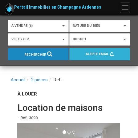
Portail Immobilier en Champagne Ardennes
Menu
A VENDRE (6)
NATURE DU BIEN
VILLE / C.P.
BUDGET
ALERTE EMAIL
RECHERCHER
Accueil
2 pièces
Ref. :
À LOUER
Location de maisons
- Réf. 3090