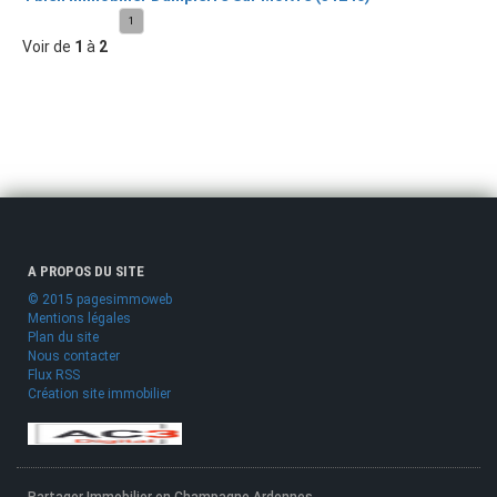
1
Voir de
1
à
2
A PROPOS DU SITE
© 2015 pagesimmoweb
Mentions légales
Plan du site
Nous contacter
Flux RSS
Création site immobilier