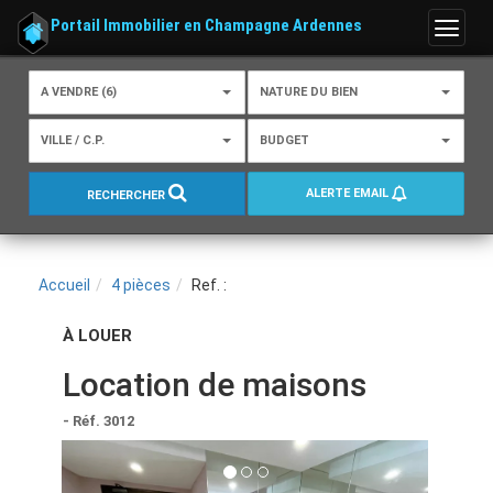
Portail Immobilier en Champagne Ardennes
Menu
A VENDRE (6)
NATURE DU BIEN
VILLE / C.P.
BUDGET
ALERTE EMAIL
RECHERCHER
Accueil
4 pièces
Ref. :
À LOUER
Location de maisons
- Réf. 3012