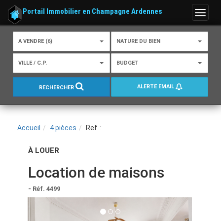
Portail Immobilier en Champagne Ardennes
Menu
A VENDRE (6)
NATURE DU BIEN
VILLE / C.P.
BUDGET
ALERTE EMAIL
RECHERCHER
Accueil
4 pièces
Ref. :
À LOUER
Location de maisons
- Réf. 4499