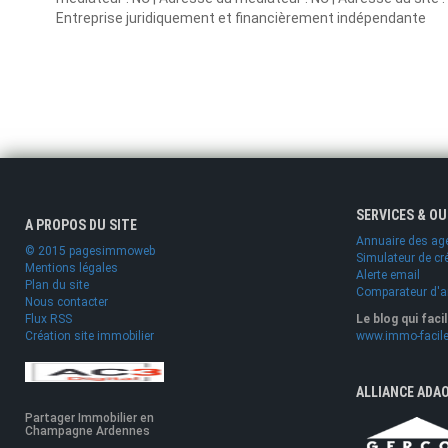
Entreprise juridiquement et financièrement indépendante
SERVICES & O
A PROPOS DU SITE
Annuaire des ag
© 2015 pagesimmoweb
Simulateur de cr
Mentions légales
Alerte email
Plan du site
Comparateur d'
Nous contacter
Flux RSS
Le blog qui faci
Création site immobilier
www.immo-facile
ALLIANCE ADA
Partager Immobilier en
Champagne Ardennes