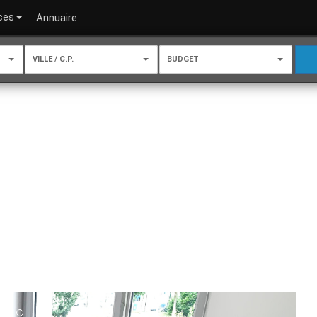
ces
Annuaire
VILLE / C.P.
BUDGET