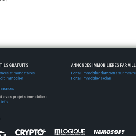
UTILS GRATUITS
ANNONCES IMMOBILIÈRES PAR VILL
ences et mandataires
Portail immobilier dampierre sur moivre
édit immobilier
Portail immobilier sedan
annonces
lite vos projets immobilier :
.info
O