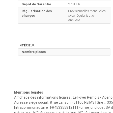
Dépôt de Garantie
270 EUR
Régularisation des
Provisionnelles mensuelles
charges
avec régularisation
annuelle
INTÉRIEUR
Nombre pièces
1
Mentions légales
Affichage des informations légales : Le Foyer Rémois - Agen
Adresse siège social : 8 rue Lanson - 51100 REIMS | Siret : 
Intracommunautaire : FR45335581211 | Forme juridique : SA d'H
médiateur : NC | Adresse du médiateur : NC | Adresse du site : 