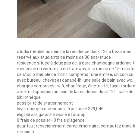
studio meublé au sein de la résidence dock 121 à bezannes.
réservé aux étudiants de moins de 30 ans/étude
résidence située à deux pas de la gare champagne ardenne tgv
médecine en voiture ou en tramway, et à moins de 15 minutes 
ce studio meublé de 18m² comprend : une entrée, un coin cui
avec bureau, chevet et canapé-lit, une salle de bain avec wc.
charges comprises : wifi, chauffage, électricité, taxe d'ordu
a votre disposition au sein de la résidence dock 121 : salle de 
bibliothéque
possibilité de stationnement
loyer charges comprises : à partir de 329,04€.
eligible à la garantie visale et aux apl.
0 frais de dossier - 0 frais d'agence.
pour tout renseignement complémentaire, contactez anne-laur
remois.fr