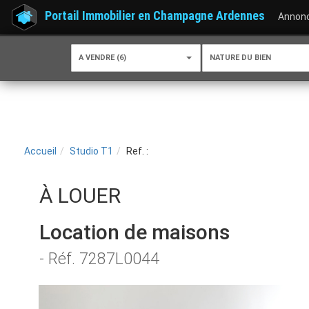
Portail Immobilier en Champagne Ardennes
Annon
A VENDRE (6)
NATURE DU BIEN
Accueil
Studio T1
Ref. :
À LOUER
Location de maisons
- Réf. 7287L0044