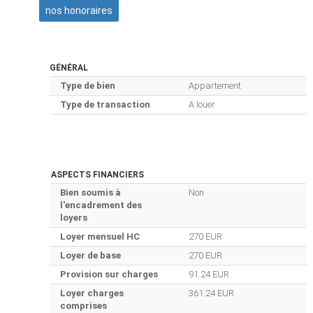
nos honoraires
GÉNÉRAL
Type de bien
Appartement
Type de transaction
A louer
ASPECTS FINANCIERS
Bien soumis à
Non
l'encadrement des
loyers
Loyer mensuel HC
270 EUR
Loyer de base
270 EUR
Provision sur charges
91.24 EUR
Loyer charges
361.24 EUR
comprises