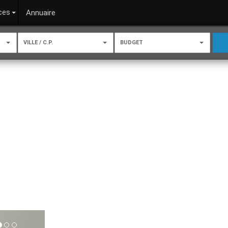
ces
Annuaire
VILLE / C.P.
BUDGET