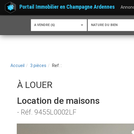
Portail Immobilier en Champagne Ardennes
Annon
A VENDRE (6)
NATURE DU BIEN
Accueil
3 pièces
Ref. :
À LOUER
Location de maisons
- Réf. 9455L0002LF