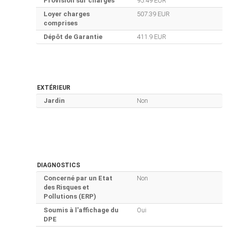
Provision sur charges
95.49 EUR
Loyer charges
507.39 EUR
comprises
Dépôt de Garantie
411.9 EUR
EXTÉRIEUR
Jardin
Non
DIAGNOSTICS
Concerné par un Etat
Non
des Risques et
Pollutions (ERP)
Soumis à l'affichage du
Oui
DPE