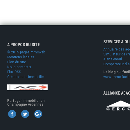
SERVICES & O
A PROPOS DU SITE
Annuaire des ag
© 2015 pagesimmoweb
Simulateur de cr
Mentions légales
Alerte email
Plan du site
Comparateur d'
Nous contacter
Flux RSS
Le blog qui faci
Création site immobilier
www.immo-facile
ALLIANCE ADA
Partager Immobilier en
Champagne Ardennes