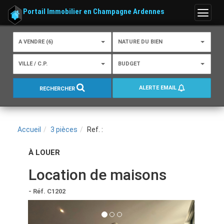
Portail Immobilier en Champagne Ardennes
Menu
A VENDRE (6)
NATURE DU BIEN
VILLE / C.P.
BUDGET
ALERTE EMAIL
RECHERCHER
Accueil
3 pièces
Ref. :
À LOUER
Location de maisons
- Réf. C1202