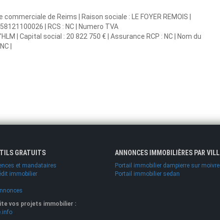
ce commerciale de Reims | Raison sociale : LE FOYER REMOIS |
33558121100026 | RCS : NC | Numero TVA
LM | Capital social : 20 822 750 € | Assurance RCP : NC | Nom du
NC |
UTILS GRATUITS
ANNONCES IMMOBILIÈRES PAR VILL
ences et mandataires
Portail immobilier dampierre sur moivre
édit immobilier
Portail immobilier sedan
annonces
lite vos projets immobilier :
.info