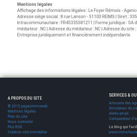
Mentions légales
Affichage des informations légales : Le Foyer Rémois - Agen
Adresse siège social : 8 rue Lanson - 51100 REIMS | Siret : 
Intracommunautaire : FR45335581211 | Forme juridique : SA d'H
médiateur : NC | Adresse du médiateur : NC | Adresse du site : 
Entreprise juridiquement et financièrement indépendante
SERVICES & O
A PROPOS DU SITE
Annuaire des ag
© 2015 pagesimmoweb
Simulateur de cr
Mentions légales
Alerte email
Plan du site
Comparateur d'
Nous contacter
Flux RSS
Le blog qui faci
Création site immobilier
www.immo-facile