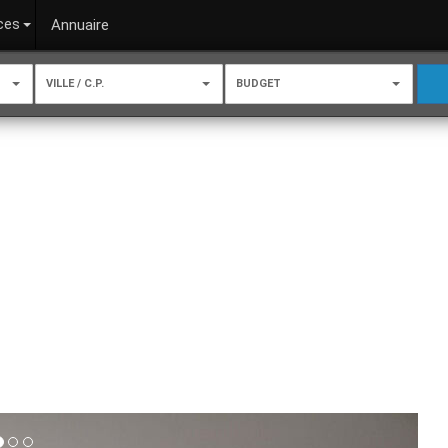
ces
Annuaire
VILLE / C.P.
BUDGET