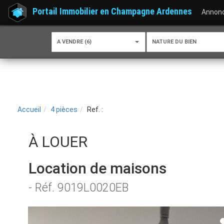
Portail Immobilier en Champagne Ardennes
Annon
A VENDRE (6)
NATURE DU BIEN
Accueil
4 pièces
Ref. :
À LOUER
Location de maisons
- Réf. 9019L0020EB