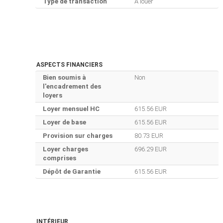
Type de transaction
A louer
ASPECTS FINANCIERS
Bien soumis à
Non
l'encadrement des
loyers
Loyer mensuel HC
615.56 EUR
Loyer de base
615.56 EUR
Provision sur charges
80.73 EUR
Loyer charges
696.29 EUR
comprises
Dépôt de Garantie
615.56 EUR
INTÉRIEUR