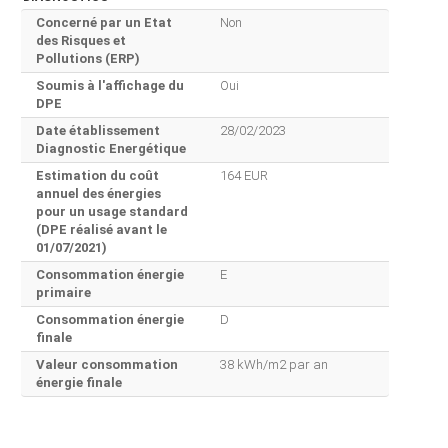
Concerné par un Etat
Non
des Risques et
Pollutions (ERP)
Soumis à l'affichage du
Oui
DPE
Date établissement
28/02/2023
Diagnostic Energétique
Estimation du coût
164 EUR
annuel des énergies
pour un usage standard
(DPE réalisé avant le
01/07/2021)
Consommation énergie
E
primaire
Consommation énergie
D
finale
Valeur consommation
38 kWh/m2 par an
énergie finale