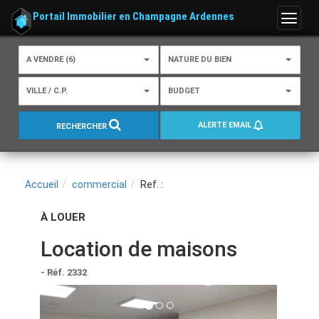
Portail Immobilier en Champagne Ardennes
Menu
A VENDRE (6)
NATURE DU BIEN
VILLE / C.P.
BUDGET
ALERTE EMAIL
RECHERCHER
Accueil
commercial
Ref. :
À LOUER
Location de maisons
- Réf. 2332