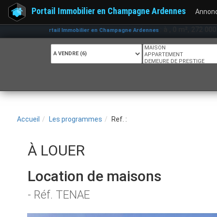
Portail Immobilier en Champagne Ardennes
Annon
: à , 0 m², 272 000 € |
Portail Immobilier en Champagne Ardennes
Accueil
Les programmes
Ref. :
À LOUER
Location de maisons
- Réf. TENAE