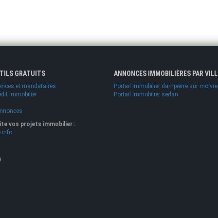
UTILS GRATUITS
ANNONCES IMMOBILIÈRES PAR VILL
ences et mandataires
Portail immobilier dampierre sur moivre
édit immobilier
Portail immobilier sedan
annonces
lite vos projets immobilier :
.info
O