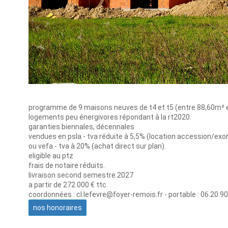
programme de 9 maisons neuves de t4 et t5 (entre 88,60m² e
logements peu énergivores répondant à la rt2020.
garanties biennales, décennales
vendues en psla - tva réduite à 5,5% (location accession/exo
ou vefa - tva à 20% (achat direct sur plan).
eligible au ptz
frais de notaire réduits.
livraison second semestre 2027
a partir de 272 000 € ttc.
coordonnées : cl.lefevre@foyer-remois.fr - portable : 06.20.9
nos honoraires