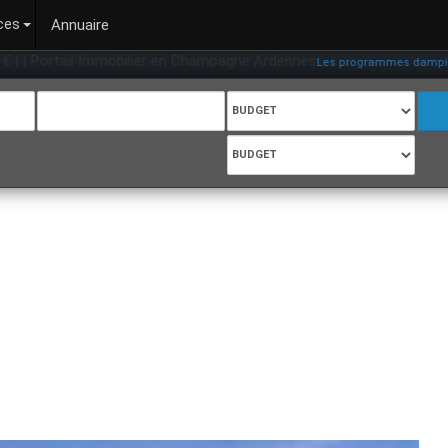
ces
Annuaire
 | Portail Immobilier en Champagne Ardennes
Les programmes dampierre su