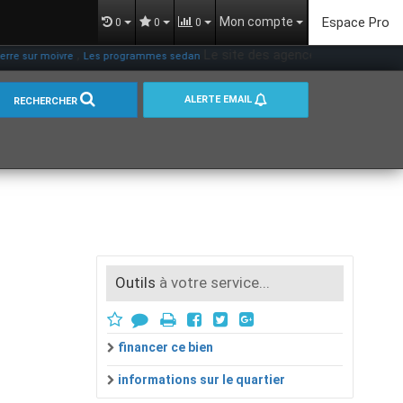
Mon compte
Espace Pro
0
0
0
,
Le site des agences immobilières en 
r moivre
Les programmes sedan
ALERTE EMAIL
RECHERCHER
Outils
à votre service...
financer ce bien
informations sur le quartier