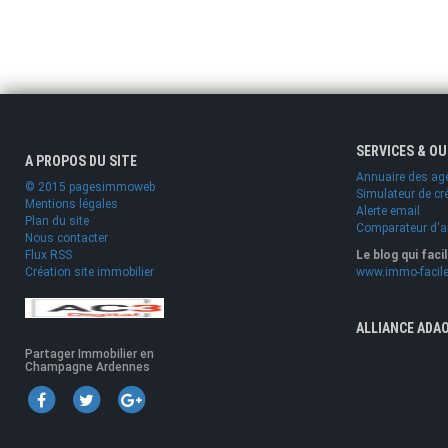
SERVICES & O
A PROPOS DU SITE
Annuaire des ag
© 2015 pagesimmoweb
Simulateur de cr
Mentions légales
Alerte email
Plan du site
Comparateur d'
Nous contacter
Flux RSS
Le blog qui faci
Création site immobilier
www.immo-facile
ALLIANCE ADA
Partager Immobilier en
Champagne Ardennes