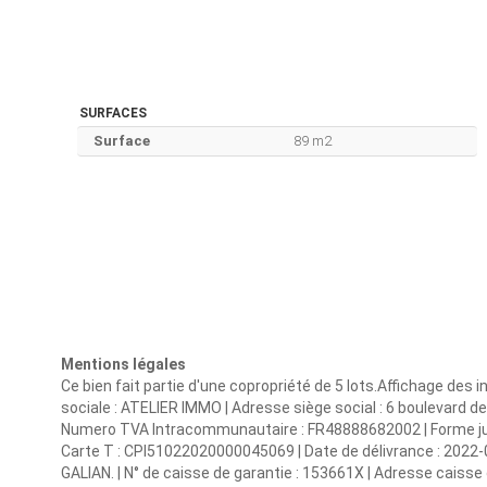
SURFACES
Surface
89 m2
Mentions légales
Ce bien fait partie d'une copropriété de 5 lots.Affichage des
sociale : ATELIER IMMO | Adresse siège social : 6 boulevard de
Numero TVA Intracommunautaire : FR48888682002 | Forme juridi
Carte T : CPI51022020000045069 | Date de délivrance : 2022-01-
GALIAN. | N° de caisse de garantie : 153661X | Adresse caisse