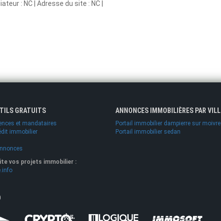
teur : NC | Adresse du site : NC |
UTILS GRATUITS
ANNONCES IMMOBILIÈRES PAR VILL
ences et mandataires
Portail immobilier dampierre sur moivre
édit immobilier
Portail immobilier sedan
annonces
lite vos projets immobilier :
.info
O