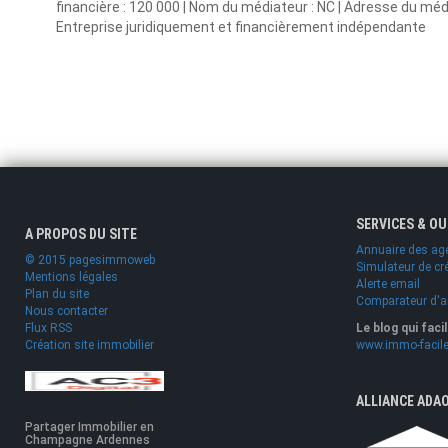
financière : 120 000 | Nom du médiateur : NC | Adresse du média
Entreprise juridiquement et financièrement indépendante
SERVICES & O
A PROPOS DU SITE
Annuaire des ag
© 2015 pagesimmoweb
Simulateur de cr
Mentions légales
Alerte email
Plan du site
Comparateur d'
Nous contacter
Flux RSS
Le blog qui faci
Création site immobilier
www.immo-facile
ALLIANCE ADA
Partager Immobilier en
Champagne Ardennes