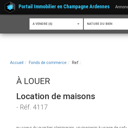
Portail Immobilier en Champagne Ardennes
Annon
A VENDRE (6)
NATURE DU BIEN
Accueil
Fonds de commerce
Ref. :
À LOUER
Location de maisons
- Réf. 4117
au coeur du quartier clairmarais, un magasin à usage de café ba