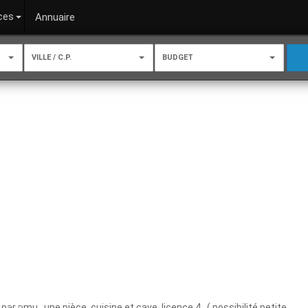
ces
Annuaire
VILLE / C.P.
BUDGET
r pmu , une pièce, cuisine et cave. licence 4. ,( possibilité petite