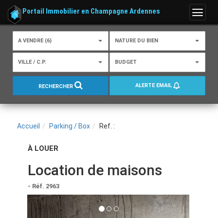
Portail Immobilier en Champagne Ardennes
Menu
A VENDRE (6)
NATURE DU BIEN
VILLE / C.P.
BUDGET
ALERTE EMAIL
RECHERCHER
Accueil
Parking / Box
Ref. :
À LOUER
Location de maisons
- Réf. 2963