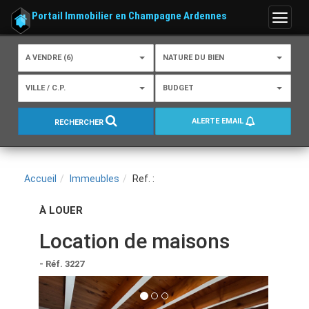
Portail Immobilier en Champagne Ardennes
Menu
A VENDRE (6)
NATURE DU BIEN
VILLE / C.P.
BUDGET
ALERTE EMAIL
RECHERCHER
Accueil
Immeubles
Ref. :
À LOUER
Location de maisons
- Réf. 3227