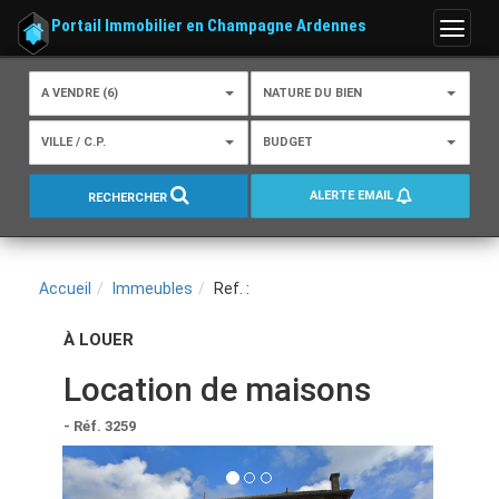
Portail Immobilier en Champagne Ardennes
Menu
A VENDRE (6)
NATURE DU BIEN
VILLE / C.P.
BUDGET
ALERTE EMAIL
RECHERCHER
Accueil
Immeubles
Ref. :
À LOUER
Location de maisons
- Réf. 3259