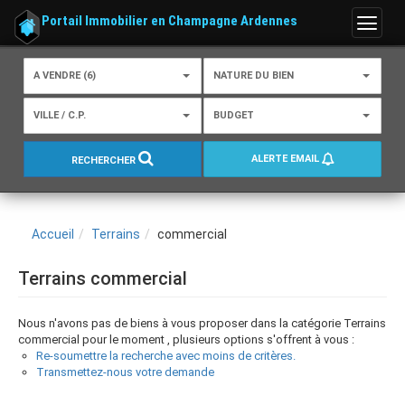
Portail Immobilier en Champagne Ardennes
Menu
A VENDRE (6)
NATURE DU BIEN
VILLE / C.P.
BUDGET
ALERTE EMAIL
RECHERCHER
Accueil
Terrains
commercial
Terrains commercial
Nous n'avons pas de biens à vous proposer dans la catégorie Terrains
commercial pour le moment , plusieurs options s'offrent à vous :
Re-soumettre la recherche avec moins de critères.
Transmettez-nous votre demande