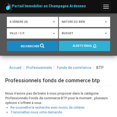
Portail Immobilier en Champagne Ardennes
Menu
A VENDRE (6)
NATURE DU BIEN
VILLE / C.P.
BUDGET
ALERTE EMAIL
RECHERCHER
Accueil
Professionnels
Fonds de commerce
BTP
Professionnels fonds de commerce btp
Nous n'avons pas de biens à vous proposer dans la catégorie
Professionnels Fonds de commerce BTP pour le moment , plusieurs
options s'offrent à vous :
Re-soumettre la recherche avec moins de critères.
Transmettez-nous votre demande