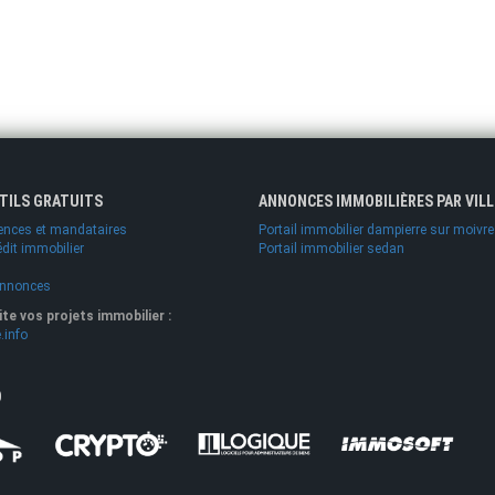
UTILS GRATUITS
ANNONCES IMMOBILIÈRES PAR VILL
ences et mandataires
Portail immobilier dampierre sur moivre
édit immobilier
Portail immobilier sedan
annonces
lite vos projets immobilier :
.info
O