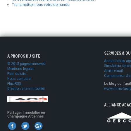
Transmettez-nous votre demande
SERVICES & O
A PROPOS DU SITE
Annuaire des ag
© 2015 pagesimmoweb
Simulateur de cr
Mentions légales
Alerte email
Plan du site
Comparateur d'
Nous contacter
Flux RSS
Le blog qui faci
Création site immobilier
www.immo-facile
ALLIANCE ADA
Partager Immobilier en
Champagne Ardennes