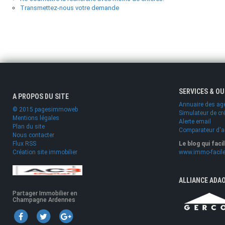
Transmettez-nous votre demande
SERVICES & O
A PROPOS DU SITE
Annuaire des ag
© 2015 pagesimmoweb
Simulateur de cr
Mentions légales
Alerte email
Plan du site
Comparateur d'
Nous contacter
Flux RSS
Le blog qui faci
Création site immobilier
www.immo-facile
ALLIANCE ADA
Partager Immobilier en
Champagne Ardennes