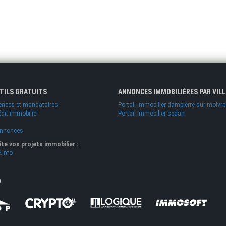
UTILS GRATUITS
ANNONCES IMMOBILIÈRES PAR VILL
ences et mandataires
Portail immobilier dampierre sur moivre
édit immobilier
Portail immobilier sedan
annonces
lite vos projets immobilier :
.info
O