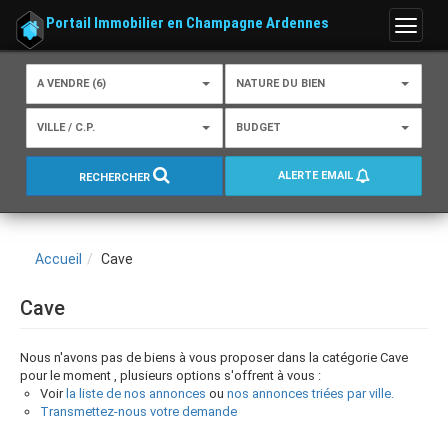
Portail Immobilier en Champagne Ardennes
Menu
A VENDRE (6)
NATURE DU BIEN
VILLE / C.P.
BUDGET
ALERTE EMAIL
RECHERCHER
Accueil
Cave
Cave
Nous n'avons pas de biens à vous proposer dans la catégorie Cave
pour le moment , plusieurs options s'offrent à vous :
Voir
la liste de nos annonces
ou
nos annonces triées par ville.
Transmettez-nous votre demande