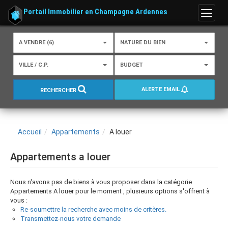
Portail Immobilier en Champagne Ardennes
Menu
A VENDRE (6)
NATURE DU BIEN
VILLE / C.P.
BUDGET
ALERTE EMAIL
RECHERCHER
Accueil
Appartements
A louer
Appartements a louer
Nous n'avons pas de biens à vous proposer dans la catégorie
Appartements A louer pour le moment , plusieurs options s'offrent à
vous :
Re-soumettre la recherche avec moins de critères.
Transmettez-nous votre demande