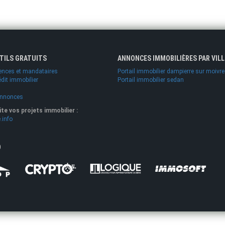
UTILS GRATUITS
ANNONCES IMMOBILIÈRES PAR VILL
ences et mandataires
Portail immobilier dampierre sur moivre
édit immobilier
Portail immobilier sedan
annonces
lite vos projets immobilier :
.info
O