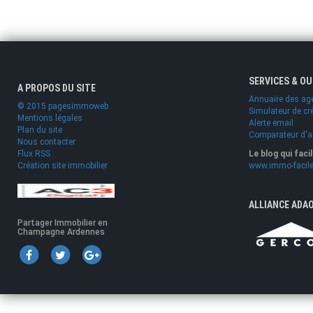
SERVICES & O
A PROPOS DU SITE
Annuaire des ag
© 2015 pagesimmoweb
Simulateur de cr
Mentions légales
Alerte email
Plan du site
Comparateur d'
Nous contacter
Flux RSS
Le blog qui faci
Création site immobilier
www.immo-facile
ALLIANCE ADA
Partager Immobilier en
Champagne Ardennes